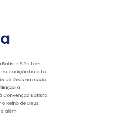
ia
a Batista Sião tem
 na tradição batista.
dade de Deus em cada
iliação à
 à Convenção Batista
r o Reino de Deus,
e além.