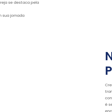
greja se destaca pela
 sua jornada
P
Cre
tra
con
é s
enc