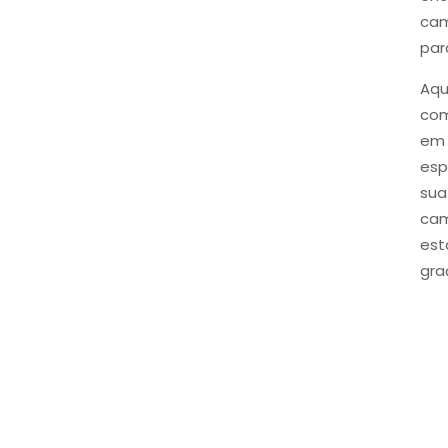
cam
par
Aqu
com
em 
esp
sua
cam
est
gra